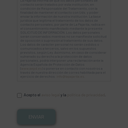
La Pajarita informa de que los datos personales de
contacto serán tratados por esta institución, en
condición de Responsable del Tratamiento, con la
finalidad de mantener el contacto con Uds. y poder
enviar la información de nuestra institución. La base
jurídica que legitima el tratamiento de los datos de
contacto personales, por parte de La Pajarita, radica en
el consentimiento manifestado mediante la presente
SOLICITUD DE INFORMACIÓN. Los datos personales
serán conservados mientras no se manifieste solicitud
de oposición o supresión al tratamiento de sus datos.
Los datos de carácter personal no serán cedidos o
comunicados a terceros, salvo en los supuestos
previstos, según Ley. Asimismo, en caso de considerar
vulnerado su derecho a la protección de datos
personales, podrá interponer una reclamación ante la
Agencia Española de Protección de Datos
(
www.aepd.es
) o ponerse en contacto con nosotros a
través de nuestra dirección de correo habilitada para el
ejercicio de derechos:
info@lapajarita.es
.
Acepto el
aviso legal
y la
política de privacidad
.
ENVIAR