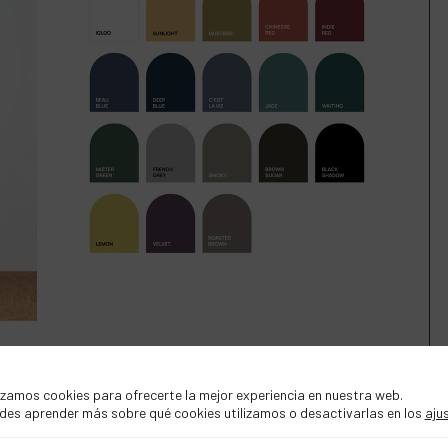
izamos cookies para ofrecerte la mejor experiencia en nuestra web.
des aprender más sobre qué cookies utilizamos o desactivarlas en los
aju
ra conseguir distinción, personalidad y