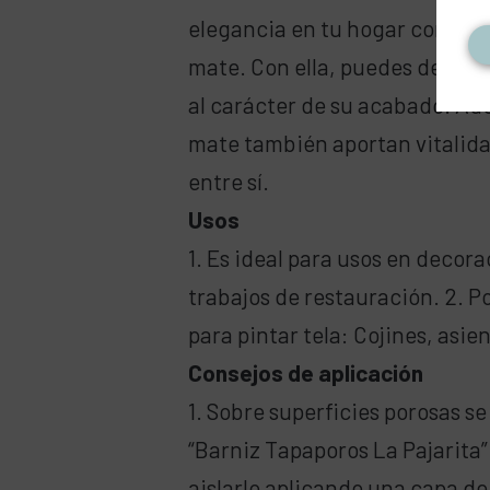
elegancia en tu hogar con los 
mate. Con ella, puedes defini
al carácter de su acabado. Ade
mate también aportan vitalida
entre sí.
Usos
1. Es ideal para usos en decor
trabajos de restauración. 2. 
para pintar tela: Cojines, asie
Consejos de aplicación
1. Sobre superficies porosas 
“Barniz Tapaporos La Pajarita”
aislarlo aplicando una capa de 