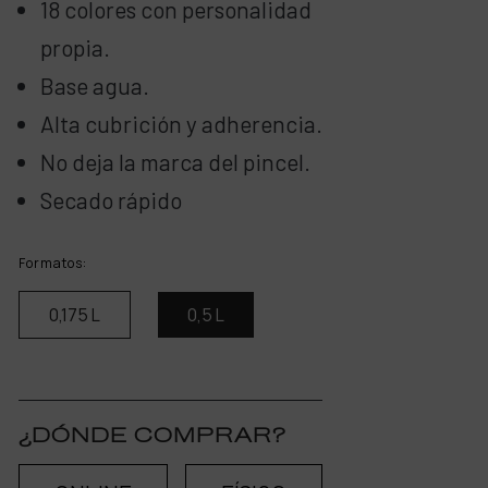
18 colores con personalidad
propia.
Base agua.
Alta cubrición y adherencia.
No deja la marca del pincel.
Secado rápido
Formatos:
0,175 L
0,5 L
¿DÓNDE COMPRAR?