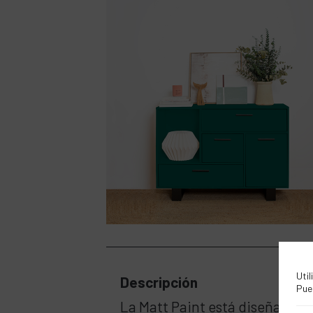
Util
Descripción
Pue
La Matt Paint está diseñada pa