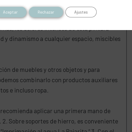
colores más intensos en un sutil acabado
Aceptar
Rechazar
Ajustes
r un ambiente único y con buen gusto gracias
más, los colores intensos de esta pintura
d y dinamismo a cualquier espacio, miscibles
ación de muebles y otros objetos y para
Podemos combinarlo con productos auxiliares
ntos e incluso ropa.
se recomienda aplicar una primera mano de
. 2. Sobre soportes de hierro, es conveniente
“Imprimación al agua La Pajarita “ 3. Con el