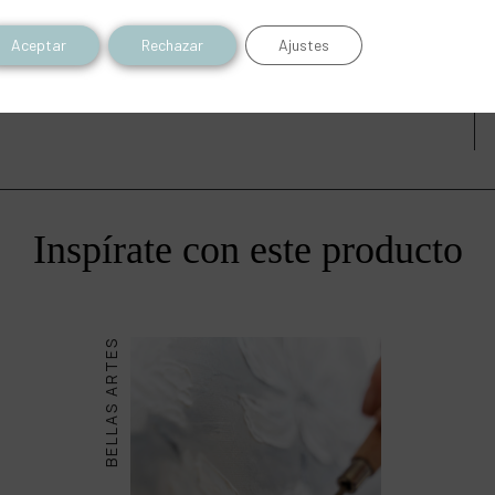
es
Aceptar
Rechazar
Ajustes
Inspírate con este producto
BELLAS ARTES