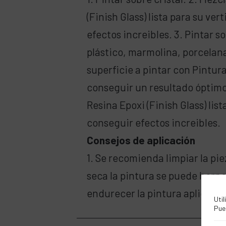
(Finish Glass) lista para su ver
efectos increibles. 3. Pintar 
plástico, marmolina, porcelana
superficie a pintar con Pintur
conseguir un resultado óptimo
Resina Epoxi (Finish Glass) list
conseguir efectos increibles.
Consejos de aplicación
1. Se recomienda limpiar la pi
seca la pintura se puede horne
endurecer la pintura aplicada.
Util
Pue