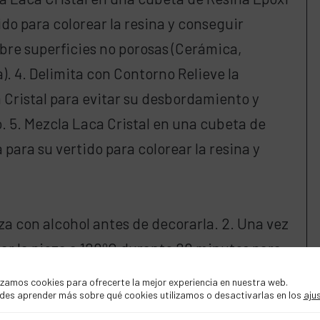
tido para colorear la resina y conseguir
sobre superficies no porosas (Cerámica,
). 4. Delimita con Contorno Relieve la
a Cristal para evitar su desbordamiento y
. 5. Mezcla Laca Cristal en una cubeta de
a para su vertido para colorear la resina y
eza con alcohol antes de decorarla. 2. Una vez
ar la pieza a 120ºC durante 20 minutos para
izamos cookies para ofrecerte la mejor experiencia en nuestra web.
des aprender más sobre qué cookies utilizamos o desactivarlas en los
aju