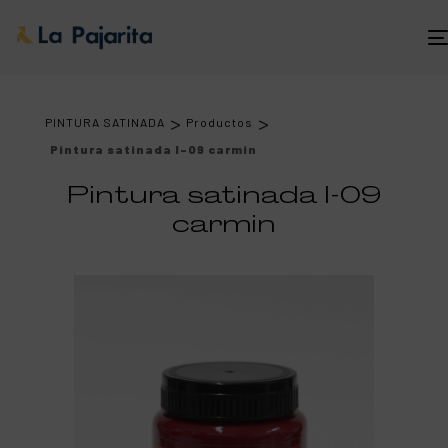
>
>
PINTURA SATINADA
Productos
Pintura satinada l-09 carmin
Pintura satinada l-09
carmin