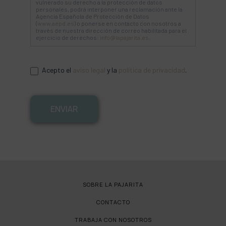
vulnerado su derecho a la protección de datos
personales, podrá interponer una reclamación ante la
Agencia Española de Protección de Datos
(
www.aepd.es
) o ponerse en contacto con nosotros a
través de nuestra dirección de correo habilitada para el
ejercicio de derechos:
info@lapajarita.es
.
Acepto el
aviso legal
y la
política de privacidad
.
ENVIAR
SOBRE LA PAJARITA
CONTACTO
TRABAJA CON NOSOTROS