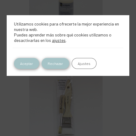
Utilizamos cookies para ofrecerte la mejor experiencia en
nuestra web.
Puedes aprender más sobre qué cookies utilizamos o
desactivarlas en los
ajustes
.
Super acrylic a-02 marfil
Aceptar
Rechazar
Ajustes