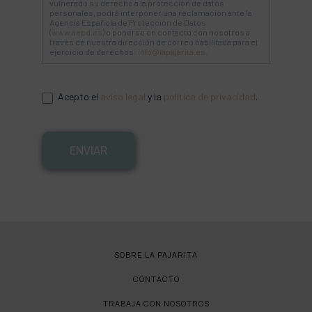
vulnerado su derecho a la protección de datos
personales, podrá interponer una reclamación ante la
Agencia Española de Protección de Datos
(
www.aepd.es
) o ponerse en contacto con nosotros a
través de nuestra dirección de correo habilitada para el
ejercicio de derechos:
info@lapajarita.es
.
Acepto el
aviso legal
y la
política de privacidad
.
ENVIAR
SOBRE LA PAJARITA
CONTACTO
TRABAJA CON NOSOTROS