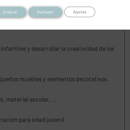
Aceptar
Rechazar
Ajustes
nfantiles y desarrollar la creatividad de los
equeños muebles y elementos decorativos
, material escolar, ….
stración para edad juvenil.