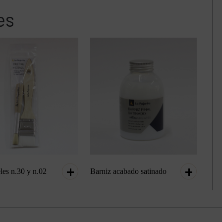
es
les n.30 y n.02
Barniz acabado satinado