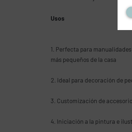
Usos
1. Perfecta para manualidades i
más pequeños de la casa
2. Ideal para decoración de p
3. Customización de accesorios
4. Iniciación a la pintura e ilu