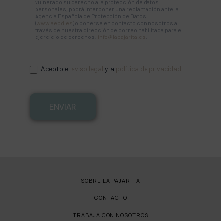
vulnerado su derecho a la protección de datos
personales, podrá interponer una reclamación ante la
Agencia Española de Protección de Datos
(
www.aepd.es
) o ponerse en contacto con nosotros a
través de nuestra dirección de correo habilitada para el
ejercicio de derechos:
info@lapajarita.es
.
Acepto el
aviso legal
y la
política de privacidad
.
ENVIAR
SOBRE LA PAJARITA
CONTACTO
TRABAJA CON NOSOTROS