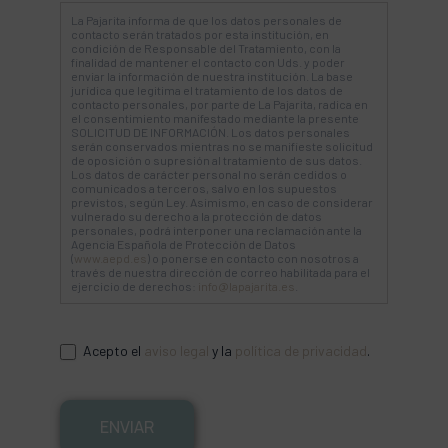
La Pajarita informa de que los datos personales de
contacto serán tratados por esta institución, en
condición de Responsable del Tratamiento, con la
finalidad de mantener el contacto con Uds. y poder
enviar la información de nuestra institución. La base
jurídica que legitima el tratamiento de los datos de
contacto personales, por parte de La Pajarita, radica en
el consentimiento manifestado mediante la presente
SOLICITUD DE INFORMACIÓN. Los datos personales
serán conservados mientras no se manifieste solicitud
de oposición o supresión al tratamiento de sus datos.
Los datos de carácter personal no serán cedidos o
comunicados a terceros, salvo en los supuestos
previstos, según Ley. Asimismo, en caso de considerar
vulnerado su derecho a la protección de datos
personales, podrá interponer una reclamación ante la
Agencia Española de Protección de Datos
(
www.aepd.es
) o ponerse en contacto con nosotros a
través de nuestra dirección de correo habilitada para el
ejercicio de derechos:
info@lapajarita.es
.
Acepto el
aviso legal
y la
política de privacidad
.
ENVIAR