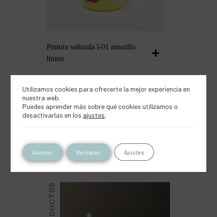
Pintura satinada l-01 amarillo
limon
Utilizamos cookies para ofrecerte la mejor experiencia en
nuestra web.
Puedes aprender más sobre qué cookies utilizamos o
desactivarlas en los
ajustes
.
Inspírate con este
producto
Aceptar
Rechazar
Ajustes
PRODUCTOS