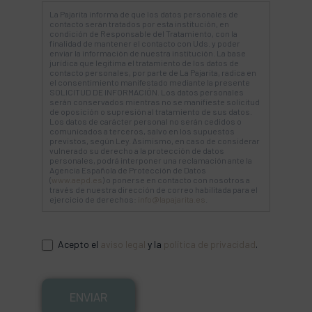
La Pajarita informa de que los datos personales de
contacto serán tratados por esta institución, en
condición de Responsable del Tratamiento, con la
finalidad de mantener el contacto con Uds. y poder
enviar la información de nuestra institución. La base
jurídica que legitima el tratamiento de los datos de
contacto personales, por parte de La Pajarita, radica en
el consentimiento manifestado mediante la presente
SOLICITUD DE INFORMACIÓN. Los datos personales
serán conservados mientras no se manifieste solicitud
de oposición o supresión al tratamiento de sus datos.
Los datos de carácter personal no serán cedidos o
comunicados a terceros, salvo en los supuestos
previstos, según Ley. Asimismo, en caso de considerar
vulnerado su derecho a la protección de datos
personales, podrá interponer una reclamación ante la
Agencia Española de Protección de Datos
(
www.aepd.es
) o ponerse en contacto con nosotros a
través de nuestra dirección de correo habilitada para el
ejercicio de derechos:
info@lapajarita.es
.
Acepto el
aviso legal
y la
política de privacidad
.
ENVIAR