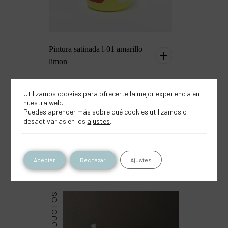
Pintura satinada l-01 amarillo
limon
Utilizamos cookies para ofrecerte la mejor experiencia en
nuestra web.
Puedes aprender más sobre qué cookies utilizamos o
desactivarlas en los
ajustes
.
Inspírate con este
producto
Aceptar
Rechazar
Ajustes
PRODUCTOS