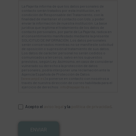
La Pajarita informa de que los datos personales de
contacto serán tratados por esta institución, en
condición de Responsable del Tratamiento, con la
finalidad de mantener el contacto con Uds. y poder
enviar la información de nuestra institución. La base
jurídica que legitima el tratamiento de los datos de
contacto personales, por parte de La Pajarita, radica en
el consentimiento manifestado mediante la presente
SOLICITUD DE INFORMACIÓN. Los datos personales
serán conservados mientras no se manifieste solicitud
de oposición o supresión al tratamiento de sus datos.
Los datos de carácter personal no serán cedidos o
comunicados a terceros, salvo en los supuestos
previstos, según Ley. Asimismo, en caso de considerar
vulnerado su derecho a la protección de datos
personales, podrá interponer una reclamación ante la
Agencia Española de Protección de Datos
(
www.aepd.es
) o ponerse en contacto con nosotros a
través de nuestra dirección de correo habilitada para el
ejercicio de derechos:
info@lapajarita.es
.
Acepto el
aviso legal
y la
política de privacidad
.
ENVIAR