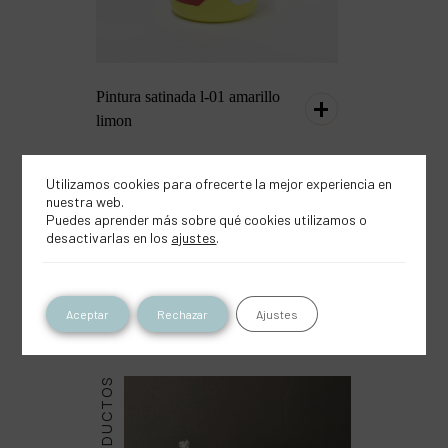
Pintura satinada l-01 amarillo
limon
Utilizamos cookies para ofrecerte la mejor experiencia en
nuestra web.
Puedes aprender más sobre qué cookies utilizamos o
desactivarlas en los
ajustes
.
Inspírate con este
producto
Aceptar
Rechazar
Ajustes
PRODUCTOS