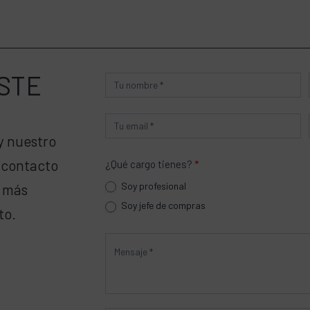
STE
Producto
y nuestro
 contacto
¿Qué cargo tienes?
*
Soy profesional
a más
Soy jefe de compras
to.