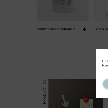
Barniz acabado ultramate
Barniz a
Util
Pue
PRODUCTOS