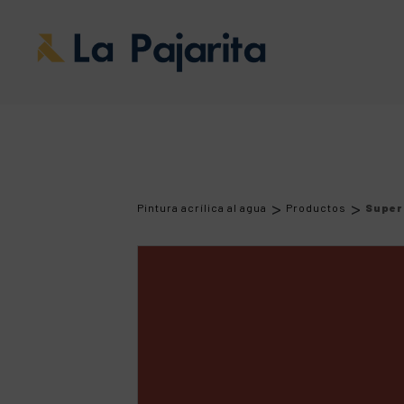
>
>
Pintura acrílica al agua
Productos
Super 