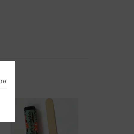
stes
.
DIY