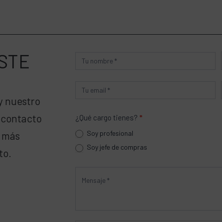
STE
Producto
y nuestro
 contacto
¿Qué cargo tienes?
*
Soy profesional
a más
Soy jefe de compras
to.