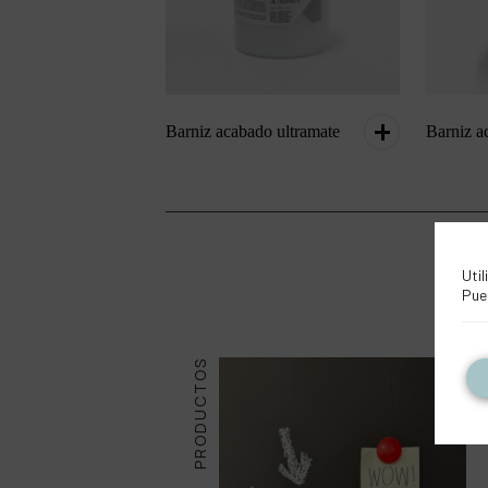
Barniz acabado ultramate
Barniz a
Util
Pue
PRODUCTOS