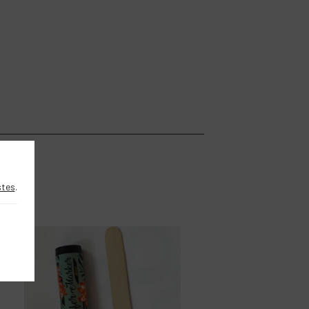
stes
.
DIY