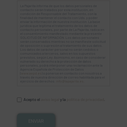
La Pajarita informa de que los datos personales de
contacto serán tratados por esta institución, en
condición de Responsable del Tratamiento, con la
finalidad de mantener el contacto con Uds. y poder
enviar la información de nuestra institución. La base
jurídica que legitima el tratamiento de los datos de
contacto personales, por parte de La Pajarita, radica en
el consentimiento manifestado mediante la presente
SOLICITUD DE INFORMACIÓN. Los datos personales
serán conservados mientras no se manifieste solicitud
de oposición o supresión al tratamiento de sus datos.
Los datos de carácter personal no serán cedidos o
comunicados a terceros, salvo en los supuestos
previstos, según Ley. Asimismo, en caso de considerar
vulnerado su derecho a la protección de datos
personales, podrá interponer una reclamación ante la
Agencia Española de Protección de Datos
(
www.aepd.es
) o ponerse en contacto con nosotros a
través de nuestra dirección de correo habilitada para el
ejercicio de derechos:
info@lapajarita.es
.
Acepto el
aviso legal
y la
política de privacidad
.
ENVIAR