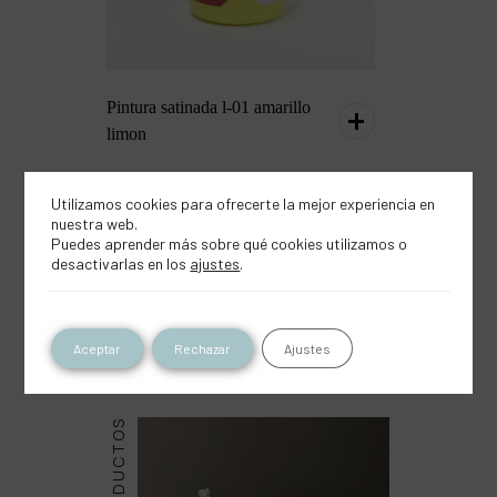
Pintura satinada l-01 amarillo
limon
Utilizamos cookies para ofrecerte la mejor experiencia en
nuestra web.
Puedes aprender más sobre qué cookies utilizamos o
desactivarlas en los
ajustes
.
Inspírate con este
producto
Aceptar
Rechazar
Ajustes
PRODUCTOS