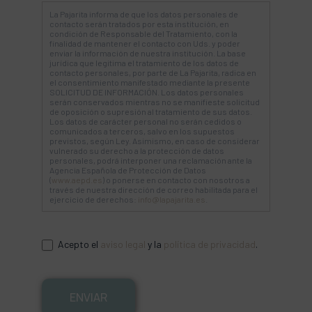
La Pajarita informa de que los datos personales de
contacto serán tratados por esta institución, en
condición de Responsable del Tratamiento, con la
finalidad de mantener el contacto con Uds. y poder
enviar la información de nuestra institución. La base
jurídica que legitima el tratamiento de los datos de
contacto personales, por parte de La Pajarita, radica en
el consentimiento manifestado mediante la presente
SOLICITUD DE INFORMACIÓN. Los datos personales
serán conservados mientras no se manifieste solicitud
de oposición o supresión al tratamiento de sus datos.
Los datos de carácter personal no serán cedidos o
comunicados a terceros, salvo en los supuestos
previstos, según Ley. Asimismo, en caso de considerar
vulnerado su derecho a la protección de datos
personales, podrá interponer una reclamación ante la
Agencia Española de Protección de Datos
(
www.aepd.es
) o ponerse en contacto con nosotros a
través de nuestra dirección de correo habilitada para el
ejercicio de derechos:
info@lapajarita.es
.
Acepto el
aviso legal
y la
política de privacidad
.
ENVIAR