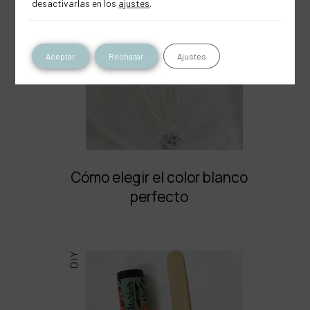
desactivarlas en los
ajustes
.
Aceptar
Rechazar
Ajustes
Cómo elegir el color blanco
perfecto
DIY