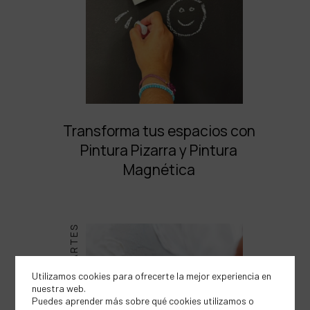
Transforma tus espacios con
Pintura Pizarra y Pintura
Magnética
BELLAS ARTES
Utilizamos cookies para ofrecerte la mejor experiencia en
nuestra web.
Puedes aprender más sobre qué cookies utilizamos o