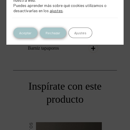
nuestra web.
Puedes aprender más sobre qué cookies utilizamos o
desactivarlas en los
ajustes
.
Aceptar
Rechazar
Ajustes
Barniz tapaporos
Inspírate con este
producto