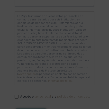
La Pajarita informa de que los datos personales de
contacto serán tratados por esta institución, en
condición de Responsable del Tratamiento, con la
finalidad de mantener el contacto con Uds. y poder
enviar la información de nuestra institución. La base
jurídica que legitima el tratamiento de los datos de
contacto personales, por parte de La Pajarita, radica en
el consentimiento manifestado mediante la presente
SOLICITUD DE INFORMACIÓN. Los datos personales
serán conservados mientras no se manifieste solicitud
de oposición o supresión al tratamiento de sus datos.
Los datos de carácter personal no serán cedidos o
comunicados a terceros, salvo en los supuestos
previstos, según Ley. Asimismo, en caso de considerar
vulnerado su derecho a la protección de datos
personales, podrá interponer una reclamación ante la
Agencia Española de Protección de Datos
(
www.aepd.es
) o ponerse en contacto con nosotros a
través de nuestra dirección de correo habilitada para el
ejercicio de derechos:
info@lapajarita.es
.
Acepto el
aviso legal
y la
política de privacidad
.