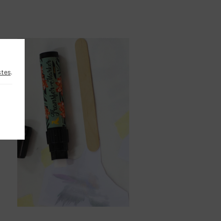
DIY
stes
.