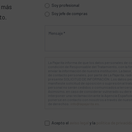
Soy profesional
a más
Soy jefe de compras
to.
La Pajarita informa de que los datos personales de co
condición de Responsable del Tratamiento, con la fi
enviar la información de nuestra institución. La base 
de contacto personales, por parte de La Pajarita, ra
presente SOLICITUD DE INFORMACIÓN. Los datos pe
manifieste solicitud de oposición o supresión al tra
personal no serán cedidos o comunicados a terceros
Asimismo, en caso de considerar vulnerado su derec
interponer una reclamación ante la Agencia Española
ponerse en contacto con nosotros a través de nuestra
de derechos:
info@lapajarita.es
.
Acepto el
aviso legal
y la
política de privacid