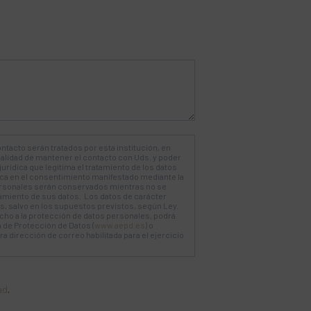
ntacto serán tratados por esta institución, en
nalidad de mantener el contacto con Uds. y poder
jurídica que legitima el tratamiento de los datos
dica en el consentimiento manifestado mediante la
rsonales serán conservados mientras no se
tamiento de sus datos. Los datos de carácter
, salvo en los supuestos previstos, según Ley.
ho a la protección de datos personales, podrá
 de Protección de Datos (
www.aepd.es
) o
 dirección de correo habilitada para el ejercicio
ad
.