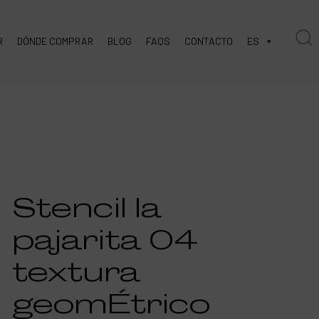
R
DÓNDE COMPRAR
BLOG
FAQS
CONTACTO
ES
Stencil la
pajarita 04
textura
geomÉtrico