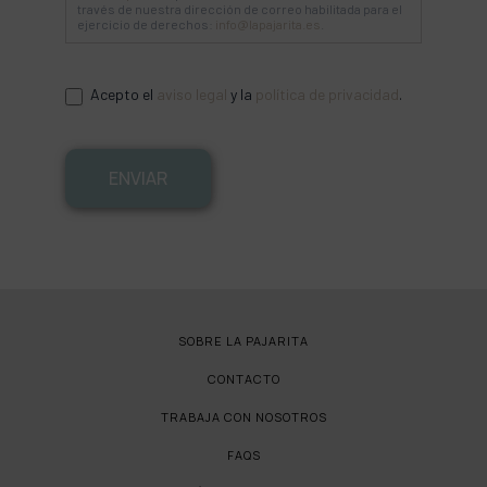
través de nuestra dirección de correo habilitada para el
ejercicio de derechos:
info@lapajarita.es
.
Acepto el
aviso legal
y la
política de privacidad
.
ENVIAR
SOBRE LA PAJARITA
CONTACTO
TRABAJA CON NOSOTROS
FAQS