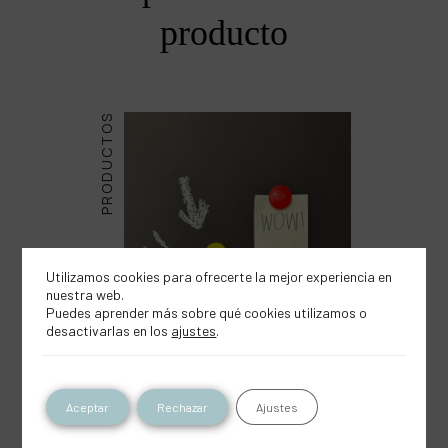
producto
PRODUCTOS
Utilizamos cookies para ofrecerte la mejor experiencia en
nuestra web.
Puedes aprender más sobre qué cookies utilizamos o
desactivarlas en los
ajustes
.
Aceptar
Rechazar
Ajustes