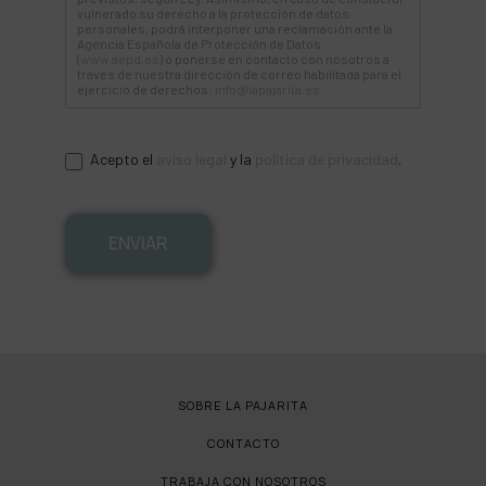
vulnerado su derecho a la protección de datos
personales, podrá interponer una reclamación ante la
Agencia Española de Protección de Datos
(
www.aepd.es
) o ponerse en contacto con nosotros a
través de nuestra dirección de correo habilitada para el
ejercicio de derechos:
info@lapajarita.es
.
Acepto el
aviso legal
y la
política de privacidad
.
ENVIAR
SOBRE LA PAJARITA
CONTACTO
TRABAJA CON NOSOTROS