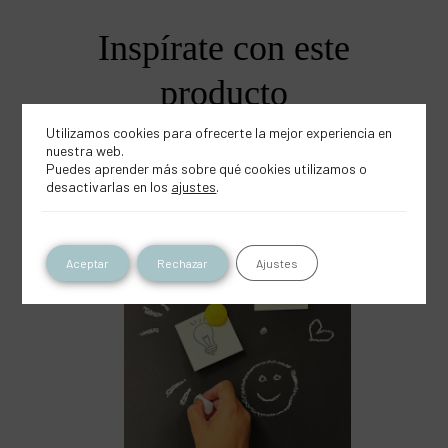
Inspírate con este
producto
Utilizamos cookies para ofrecerte la mejor experiencia en
nuestra web.
Puedes aprender más sobre qué cookies utilizamos o
PRODUCTOS
desactivarlas en los
ajustes
.
Aceptar
Rechazar
Ajustes