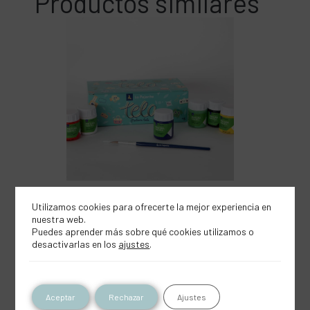
Productos similares
Surtido pintura para tela
Utilizamos cookies para ofrecerte la mejor experiencia en
nuestra web.
Puedes aprender más sobre qué cookies utilizamos o
desactivarlas en los
ajustes
.
Aceptar
Rechazar
Ajustes