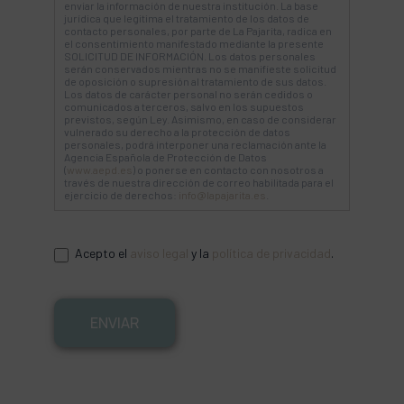
enviar la información de nuestra institución. La base
jurídica que legitima el tratamiento de los datos de
contacto personales, por parte de La Pajarita, radica en
el consentimiento manifestado mediante la presente
SOLICITUD DE INFORMACIÓN. Los datos personales
serán conservados mientras no se manifieste solicitud
de oposición o supresión al tratamiento de sus datos.
Los datos de carácter personal no serán cedidos o
comunicados a terceros, salvo en los supuestos
previstos, según Ley. Asimismo, en caso de considerar
vulnerado su derecho a la protección de datos
personales, podrá interponer una reclamación ante la
Agencia Española de Protección de Datos
(
www.aepd.es
) o ponerse en contacto con nosotros a
través de nuestra dirección de correo habilitada para el
ejercicio de derechos:
info@lapajarita.es
.
Acepto el
aviso legal
y la
política de privacidad
.
ENVIAR