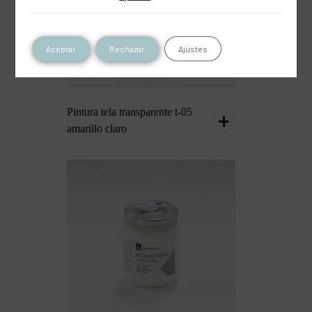
Aceptar
Rechazar
Ajustes
Pintura tela transparente t-05
amarillo claro