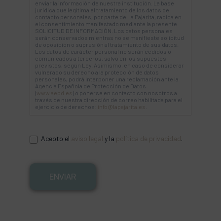
enviar la información de nuestra institución. La base
jurídica que legitima el tratamiento de los datos de
contacto personales, por parte de La Pajarita, radica en
el consentimiento manifestado mediante la presente
SOLICITUD DE INFORMACIÓN. Los datos personales
serán conservados mientras no se manifieste solicitud
de oposición o supresión al tratamiento de sus datos.
Los datos de carácter personal no serán cedidos o
comunicados a terceros, salvo en los supuestos
previstos, según Ley. Asimismo, en caso de considerar
vulnerado su derecho a la protección de datos
personales, podrá interponer una reclamación ante la
Agencia Española de Protección de Datos
(
www.aepd.es
) o ponerse en contacto con nosotros a
través de nuestra dirección de correo habilitada para el
ejercicio de derechos:
info@lapajarita.es
.
Acepto el
aviso legal
y la
política de privacidad
.
ENVIAR