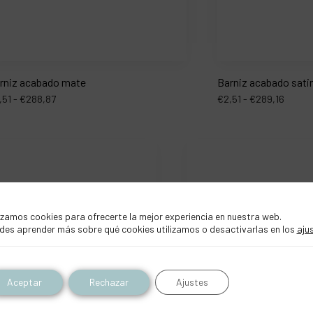
rniz acabado mate
Barniz acabado sati
,51
-
€
288,87
€
2,51
-
€
289,16
izamos cookies para ofrecerte la mejor experiencia en nuestra web.
des aprender más sobre qué cookies utilizamos o desactivarlas en los
aju
Aceptar
Rechazar
Ajustes