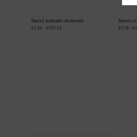
Barniz acabado ultramate
Barniz c
€
3,55
-
€
297,63
€
3,16
-
€