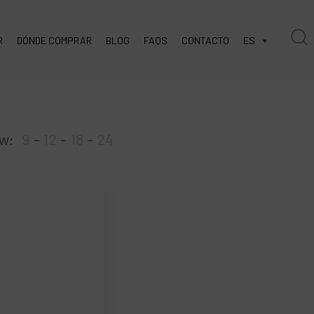
R
DÓNDE COMPRAR
BLOG
FAQS
CONTACTO
ES
w:
9
12
18
24