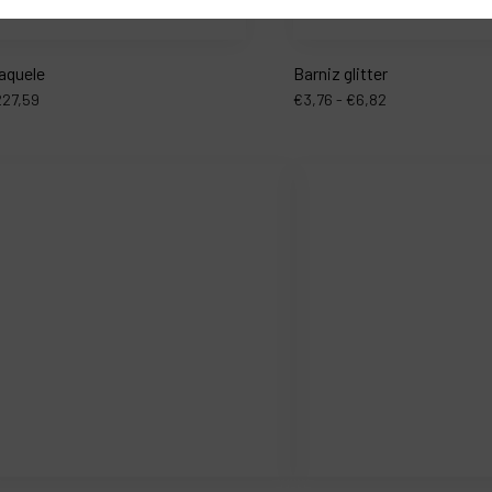
raquele
Barniz glitter
227,59
€
3,76
-
€
6,82