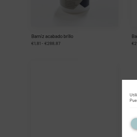
Barniz acabado brillo
Ba
€
1,81
-
€
288,87
€
2
Util
Pue