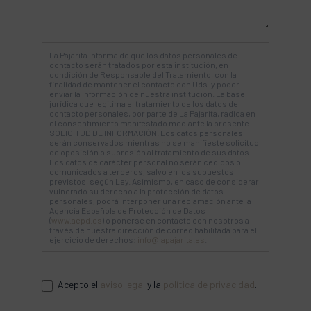
La Pajarita informa de que los datos personales de
contacto serán tratados por esta institución, en
condición de Responsable del Tratamiento, con la
finalidad de mantener el contacto con Uds. y poder
enviar la información de nuestra institución. La base
jurídica que legitima el tratamiento de los datos de
contacto personales, por parte de La Pajarita, radica en
el consentimiento manifestado mediante la presente
SOLICITUD DE INFORMACIÓN. Los datos personales
serán conservados mientras no se manifieste solicitud
de oposición o supresión al tratamiento de sus datos.
Los datos de carácter personal no serán cedidos o
comunicados a terceros, salvo en los supuestos
previstos, según Ley. Asimismo, en caso de considerar
vulnerado su derecho a la protección de datos
personales, podrá interponer una reclamación ante la
Agencia Española de Protección de Datos
(
www.aepd.es
) o ponerse en contacto con nosotros a
través de nuestra dirección de correo habilitada para el
ejercicio de derechos:
info@lapajarita.es
.
Acepto el
aviso legal
y la
política de privacidad
.