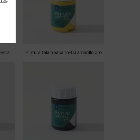
stes
.
genta
Pintura tela opaca to-03 amarillo oro