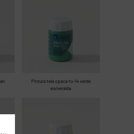
yan
Pintura tela opaca to-14 verde
esmeralda