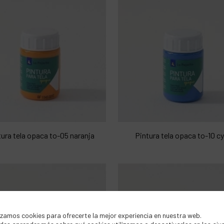
tura tela opaca to-05 naranja
Pintura tela opaca to-10 c
izamos cookies para ofrecerte la mejor experiencia en nuestra web.