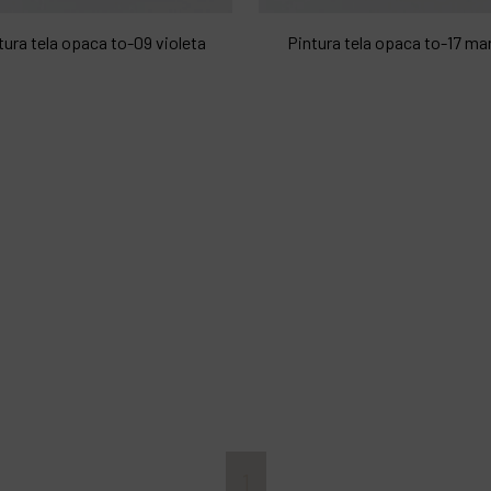
tura tela opaca to-09 violeta
Pintura tela opaca to-17 ma
1