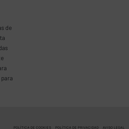
as de
ta
das
te
ara
 para
POLÍTICA DE COOKIES
POLÍTICA DE PRIVACIDAD
AVISO LEGAL