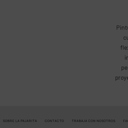
Pint
c
fl
i
pe
proy
SOBRE LA PAJARITA
CONTACTO
TRABAJA CON NOSOTROS
FA