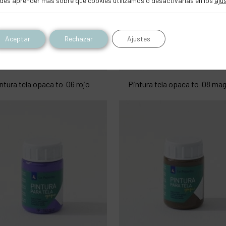
des aprender más sobre qué cookies utilizamos o desactivarlas en los
aju
Aceptar
Rechazar
Ajustes
ntura tela opaca to-06 rojo
Pintura tela opaca to-08 ma