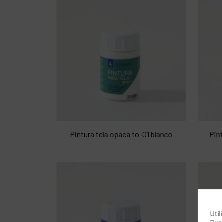
Pintura tela opaca to-01 blanco
Pin
Util