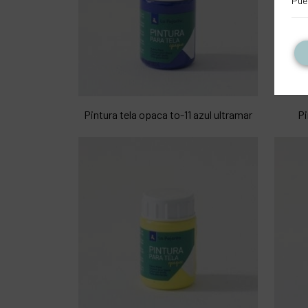
Pue
Pintura tela opaca to-11 azul ultramar
Pi