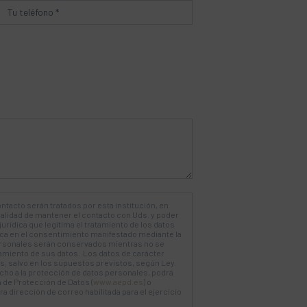
ntacto serán tratados por esta institución, en
nalidad de mantener el contacto con Uds. y poder
jurídica que legitima el tratamiento de los datos
dica en el consentimiento manifestado mediante la
rsonales serán conservados mientras no se
tamiento de sus datos. Los datos de carácter
, salvo en los supuestos previstos, según Ley.
ho a la protección de datos personales, podrá
 de Protección de Datos (
www.aepd.es
) o
 dirección de correo habilitada para el ejercicio