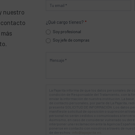
y nuestro
 contacto
¿Qué cargo tienes?
*
Soy profesional
a más
Soy jefe de compras
to.
La Pajarita informa de que los datos personales de co
condición de Responsable del Tratamiento, con la fi
enviar la información de nuestra institución. La base 
de contacto personales, por parte de La Pajarita, ra
presente SOLICITUD DE INFORMACIÓN. Los datos pe
manifieste solicitud de oposición o supresión al tra
personal no serán cedidos o comunicados a terceros
Asimismo, en caso de considerar vulnerado su derec
interponer una reclamación ante la Agencia Española
ponerse en contacto con nosotros a través de nuestra
de derechos:
info@lapajarita.es
.