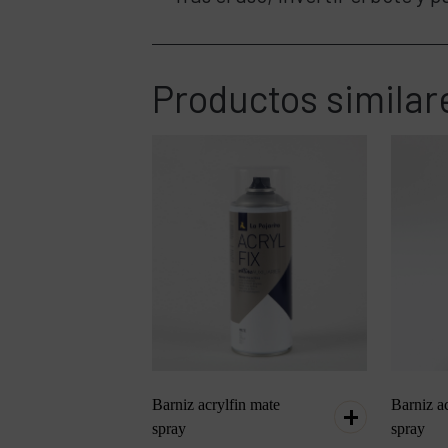
Productos similar
Barniz acrylfin mate
Barniz ac
spray
spray