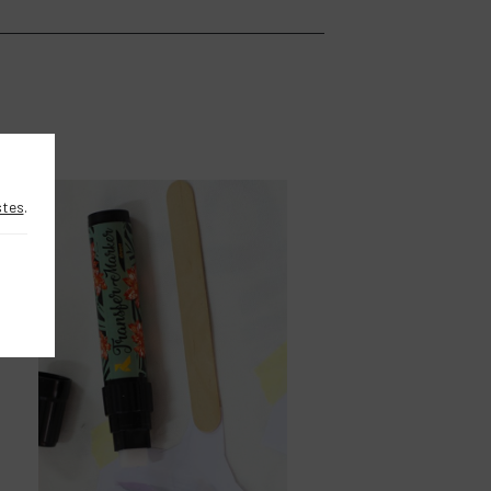
DIY
stes
.