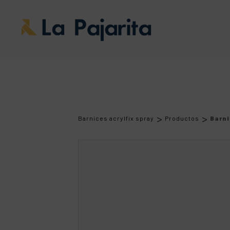
>
>
Barnices acrylfix spray
Productos
Barni