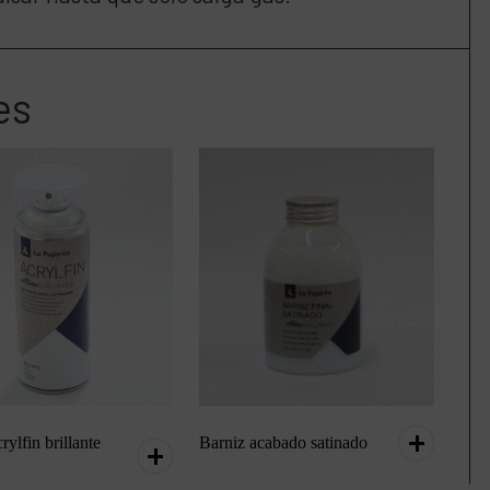
es
rylfin brillante
Barniz acabado satinado