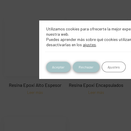
Utilizamos cookies para ofrecerte la mejor expe
nuestra web.
Puedes aprender más sobre qué cookies utiliza
desactivarlas en los
ajustes
.
Aceptar
Rechazar
Ajustes
Resina Epoxi Alto Espesor
Resina Epoxi Encapsulados
Leer más
Leer más