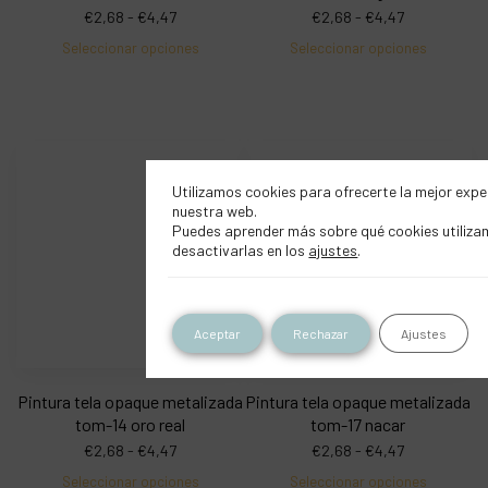
€
2,68
-
€
4,47
€
2,68
-
€
4,47
Seleccionar opciones
Seleccionar opciones
Utilizamos cookies para ofrecerte la mejor expe
nuestra web.
Puedes aprender más sobre qué cookies utiliza
desactivarlas en los
ajustes
.
Aceptar
Rechazar
Ajustes
Pintura tela opaque metalizada
Pintura tela opaque metalizada
tom-14 oro real
tom-17 nacar
€
2,68
-
€
4,47
€
2,68
-
€
4,47
Seleccionar opciones
Seleccionar opciones