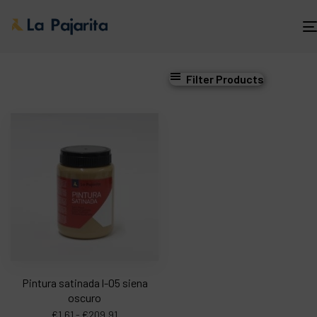
Filter Products
Pintura satinada l-05 siena
oscuro
€
1,61
-
€
209,91