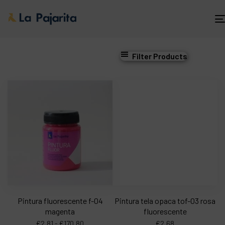
Filter Products
Pintura fluorescente f-04
Pintura tela opaca tof-03 rosa
magenta
fluorescente
€
2,81
-
€
170,80
€
2,68