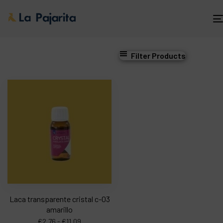
Filter Products
Laca transparente cristal c-03
amarillo
€
2,76
-
€
11,09