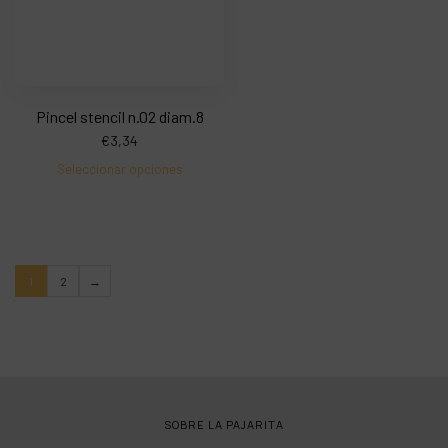
Pincel stencil n.02 diam.8
€
3,34
Seleccionar opciones
1
2
→
SOBRE LA PAJARITA