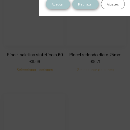
Aceptar
Rechazar
Ajustes
Pincel paletina sintetico n.60
Pincel redondo diam.25mm
€
9,09
€
9,71
Seleccionar opciones
Seleccionar opciones