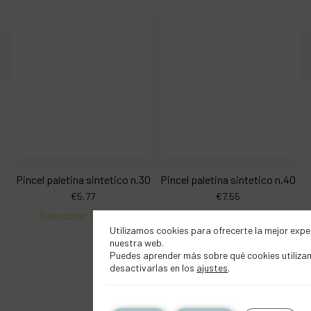
Pincel paletina sintetico n.30
Pincel paletina sintetico n.40
€
5,77
€
7,55
Seleccionar opciones
Seleccionar opciones
Utilizamos cookies para ofrecerte la mejor expe
nuestra web.
Puedes aprender más sobre qué cookies utiliza
desactivarlas en los
ajustes
.