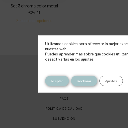
Set 3 chroma color metal
€
24,41
Seleccionar opciones
Utilizamos cookies para ofrecerte la mejor expe
nuestra web.
Puedes aprender más sobre qué cookies utiliza
desactivarlas en los
ajustes
.
SOBRE LA PAJARITA
CONTACTO
Aceptar
Rechazar
Ajustes
TRABAJA CON NOSOTROS
FAQS
POLÍTICA DE CALIDAD
SUBVENCIÓN