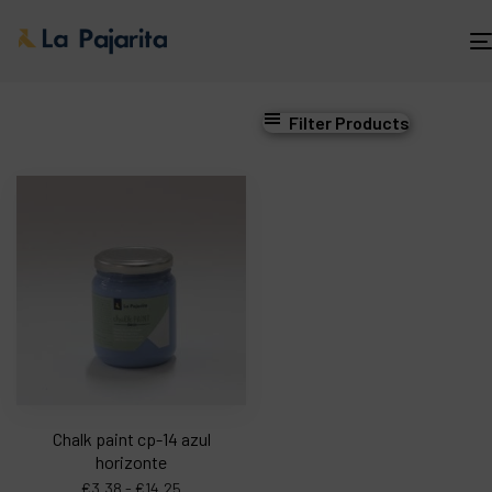
Filter Products
Chalk paint cp-14 azul
horizonte
€
3,38
-
€
14,25