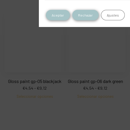
Aceptar
Rechazar
Ajustes
Gloss paint gp-05 blackjack
Gloss paint gp-06 dark green
€
4,54
-
€
9,12
€
4,54
-
€
9,12
Seleccionar opciones
Seleccionar opciones