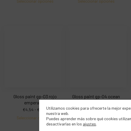
Seleccionar opciones
Seleccionar opciones
Gloss paint gp-03 rojo
Gloss paint gp-04 ocean
emperador
€
4,54
-
€
9,12
Utilizamos cookies para ofrecerte la mejor expe
€
4,54
-
€
9,12
Seleccionar opciones
nuestra web.
Seleccionar opciones
Puedes aprender más sobre qué cookies utiliza
desactivarlas en los
ajustes
.