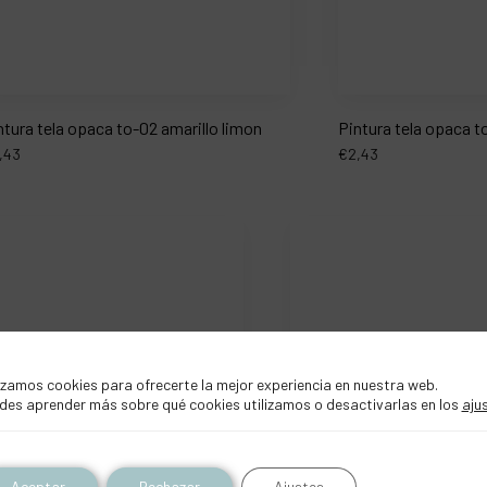
ntura tela opaca to-02 amarillo limon
Pintura tela opaca t
,43
€
2,43
izamos cookies para ofrecerte la mejor experiencia en nuestra web.
des aprender más sobre qué cookies utilizamos o desactivarlas en los
aju
Aceptar
Rechazar
Ajustes