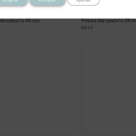
ela opaca to-06 rojo
Pintura tela opaca to-08 
€
2,43