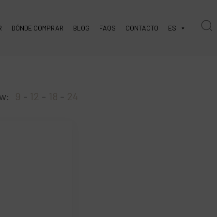
R
DÓNDE COMPRAR
BLOG
FAQS
CONTACTO
ES
w:
9
12
18
24