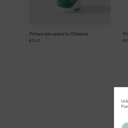
Pintura tela opaca to-01 blanco
Pi
€
2,43
€
2
Util
Pue