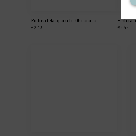
Pintura tela opaca to-05 naranja
Pintura t
€
2,43
€
2,43