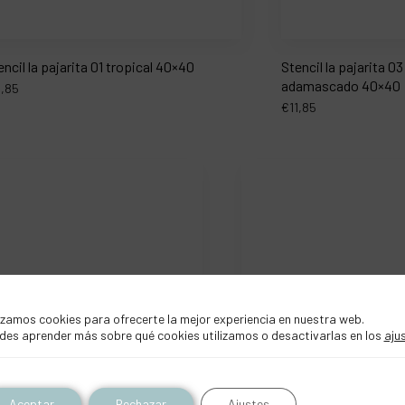
encil la pajarita 01 tropical 40×40
Stencil la pajarita 
adamascado 40×40
1,85
€
11,85
izamos cookies para ofrecerte la mejor experiencia en nuestra web.
des aprender más sobre qué cookies utilizamos o desactivarlas en los
aju
Aceptar
Rechazar
Ajustes