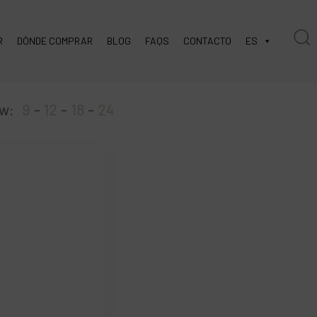
R
DÓNDE COMPRAR
BLOG
FAQS
CONTACTO
ES
w:
9
12
18
24