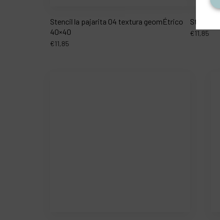
Stencil la pajarita 04 textura geomÉtrico
Stencil l
40×40
€
11,85
€
11,85