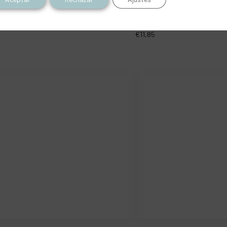
a pajarita 05 baldosa 40×40
Stencil la pajarita 06 mand
€
11,85