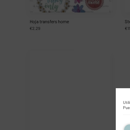
Hoja transfers home
St
€
2,29
€
1
Util
Pue